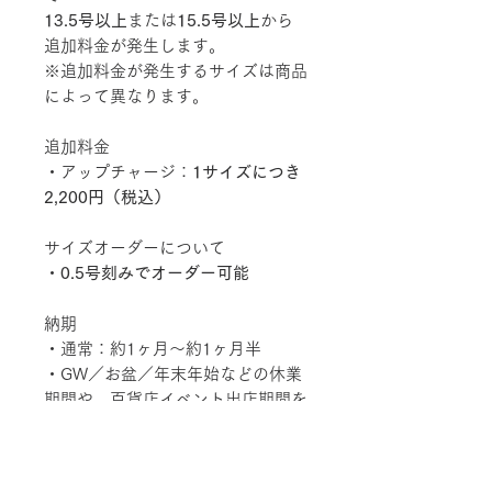
13.5号以上
または
15.5号以上
から
追加料金が発生します。
※追加料金が発生するサイズは商品
によって異なります。
追加料金
・アップチャージ：
1サイズにつき
2,200円（税込）
サイズオーダーについて
・
0.5号刻みでオーダー可能
納期
・通常：約1ヶ月〜約1ヶ月半
・GW／お盆／年末年始などの休業
期間や、百貨店イベント出店期間を
含む場合：約1ヶ月半〜2ヶ月ほど
かかる場合がございます
ご注意