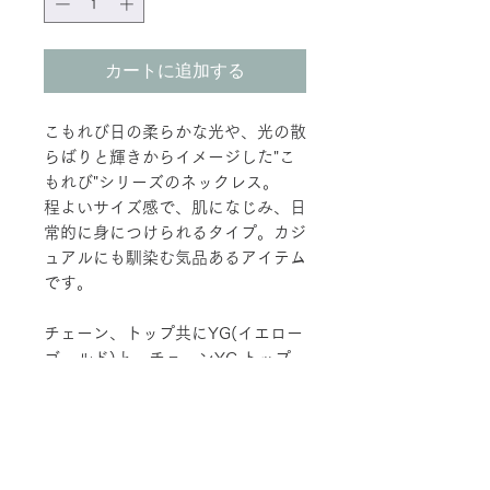
カートに追加する
こもれび日の柔らかな光や、光の散
らばりと輝きからイメージした"こ
もれび"シリーズのネックレス。
程よいサイズ感で、肌になじみ、日
常的に身につけられるタイプ。カジ
ュアルにも馴染む気品あるアイテム
です。
チェーン、トップ共にYG(イエロー
ゴールド)と、チェーンYG,トップ
WG(ホワイトゴールド)の２種類が
ございます。
商品情報